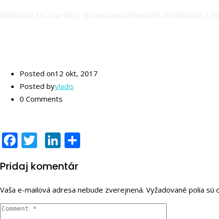
Marketing For You
-
Blog
-
Ako nastaviť dynamický remarketing v 
Posted on
12 okt, 2017
Posted by
vladis
0 Comments
Facebook
Twitter
LinkedIn
Share
Pridaj komentár
Vaša e-mailová adresa nebude zverejnená.
Vyžadované polia sú