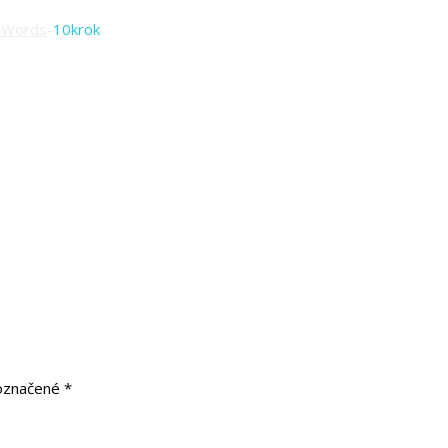
AdWords
-
10krok
 označené
*