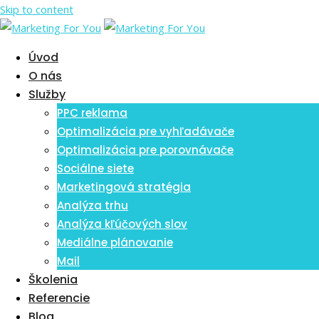
Skip to content
Úvod
O nás
Služby
PPC reklama
Optimalizácia pre vyhľadávače
Optimalizácia pre porovnávače
Sociálne siete
Marketingová stratégia
Analýza trhu
Analýza kľúčových slov
Mediálne plánovanie
Mail
Školenia
Referencie
Blog