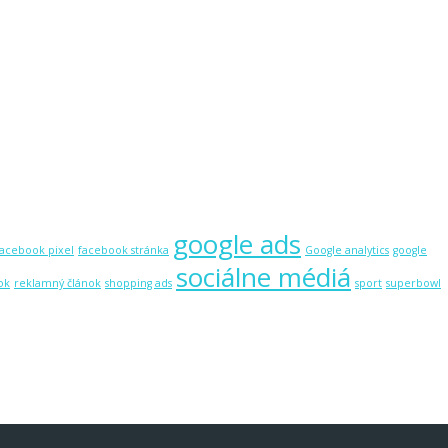
google ads
facebook pixel
facebook stránka
Google analytics
google
sociálne médiá
ok
reklamný článok
shopping ads
sport
superbowl