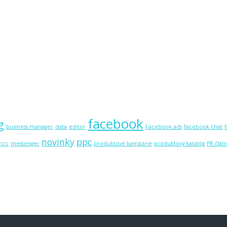
facebook
g
business manager
data
editor
Facebook ads
facebook chat
novinky
ppc
mcc
messenger
produktové kampane
produktový katalóg
PR člán