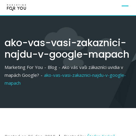
ako-vas-vasi-zakaznici-
najdu-v-google-mapach
Marketing For You
-
Blog
-
Ako vás vaši zákazníci uvidia v
mapách Google?
-
ako-vas-vasi-zakaznici-najdu-v-google-
mapach