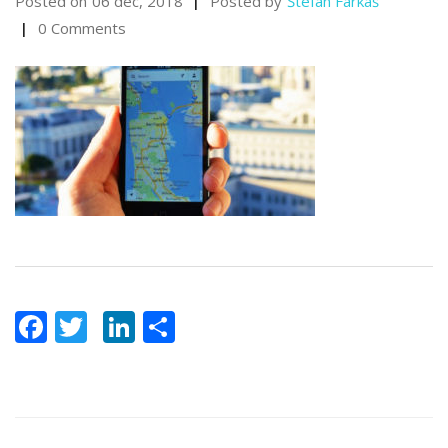
Posted on
06 dec, 2018
Posted by
Štefan Farkaš
0 Comments
Facebook
Twitter
LinkedIn
Share