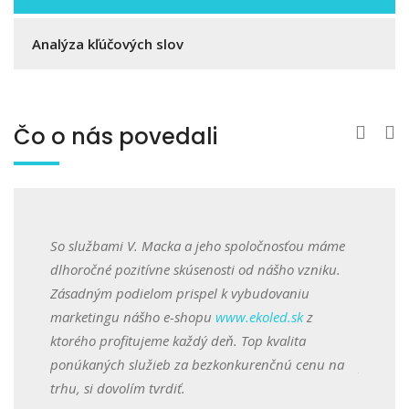
Analýza kľúčových slov
Čo o nás povedali
u máme
So službami V. Macka a jeho spoločnosťou máme
So služ
zniku.
dlhoročné pozitívne skúsenosti od nášho vzniku.
dlhoročn
u
Zásadným podielom prispel k vybudovaniu
Zásadný
z
marketingu nášho e-shopu
www.ekoled.sk
z
marketi
ktorého profitujeme každý deň. Top kvalita
ktorého 
enu na
ponúkaných služieb za bezkonkurenčnú cenu na
ponúkan
trhu, si dovolím tvrdiť.
trhu, si