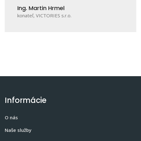
Ing. Martin Hrmel
Ing. M
konateľ, VICTORIES s.r.o.
konateľ
Informácie
O nás
Naše služby