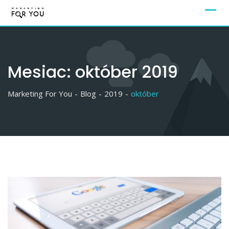
Mesiac:
október 2019
Marketing For You
-
Blog
-
2019
-
október