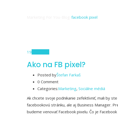
Značka:
facebook
Marketing For You
-
Blog
-
facebook pixel
19
feb, 2019
Ako na FB pixel?
Posted by
Štefan Farkaš
0 Comment
Categories:
Marketing
,
Sociálne médiá
Ak chcete svoje podnikanie zefektívniť, mali by s
facebookovú stránku, ale aj Business Manager. Pre
budeme venovať Facebook pixelu. Čo je Facebook Pi