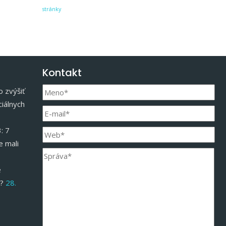
stránky
Kontakt
 zvýšiť
iálnych
: 7
e mali
é
?
28.