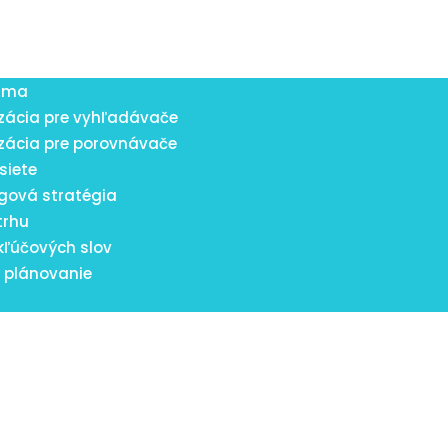
lama
zácia pre vyhľadávače
zácia pre porovnávače
siete
gová stratégia
trhu
kľúčových slov
 plánovanie