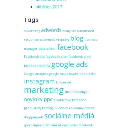
október 2017
Tags
adwords
advertising
analytika
Automated
blog
responses
automatické správy
business
facebook
manager
data
editor
Facebook ads
facebook chat
facebook pixel
google ads
facebook stránka
Google analytics
google maps
howto
import dát
instagram
konverzie
marketing
mcc
messenger
novinky
ppc
produktové kampane
produktový katalóg
PR článok
reklamný článok
sociálne médiá
shopping ads
sport
superbowl
tutorial
vytvorenie facebook