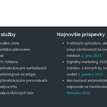
 služby
Najnovšie príspevky
ciálne siete
5 účinných spôsobov, ako
ediálne plánovanie
svoju návštevnosť na soc
il
médiách
2. júna 2023
PC reklama
Digitálny marketing 2023
ptimalizácia pre vyhľadávače
trendov, o ktorých by st
arketingová stratégia
vedieť
3. januára 2023
ptimalizácia pre porovnávače
Ako nastaviť automatick
nalýza trhu
odpovede na Facebooku
nalýza kľúčových slov
februára 2020