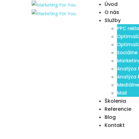
Úvod
O nás
Služby
PPC rek
Optimali
Optimali
Sociálne 
Marketin
Analýza 
Analýza 
Mediálne
Mail
Školenia
Referencie
Blog
Kontakt