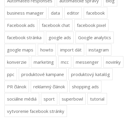
Automated responses
automatické správy
blog
business manager
data
editor
facebook
Facebook ads
facebook chat
facebook pixel
facebook stránka
google ads
Google analytics
google maps
howto
import dát
instagram
konverzie
marketing
mcc
messenger
novinky
ppc
produktové kampane
produktový katalóg
PR článok
reklamný článok
shopping ads
sociálne médiá
sport
superbowl
tutorial
vytvorenie facebook stránky