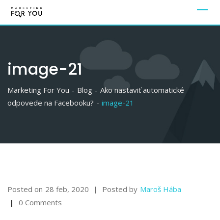
image-21
Marketing For You
-
Blog
-
Ako nastaviť automatické
odpovede na Facebooku?
-
image-21
Posted on
28 feb, 2020
Posted by
Maroš Hába
0 Comments