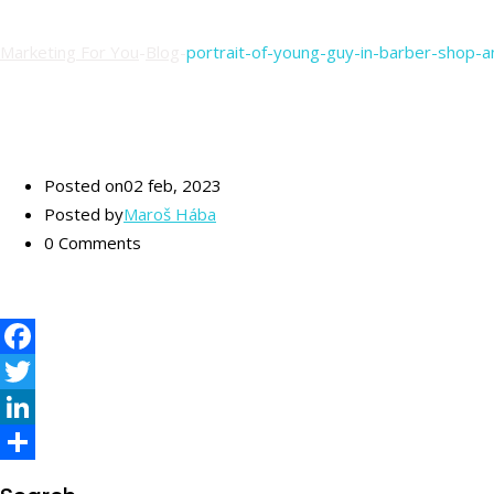
Marketing For You
-
Blog
-
portrait-of-young-guy-in-barber-shop-a
Posted on
02 feb, 2023
Posted by
Maroš Hába
0 Comments
Facebook
Twitter
LinkedIn
Share