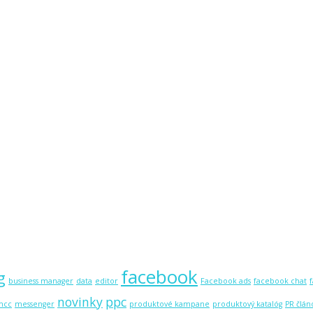
facebook
g
business manager
data
editor
Facebook ads
facebook chat
novinky
ppc
mcc
messenger
produktové kampane
produktový katalóg
PR člán