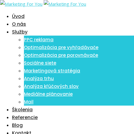
Skip
to
Úvod
content
O nás
Služby
PPC reklama
Optimalizácia pre vyhľadávače
Optimalizácia pre porovnávače
Sociálne siete
Marketingová stratégia
Analýza trhu
Analýza kľúčových slov
Mediálne plánovanie
Mail
Školenia
Referencie
Blog
Kontakt