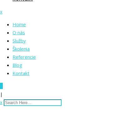
x
Home
O nás
Služby
Školenia
Referencie
Blog
Kontakt
0
|
x
portrait-of-young-gu
and-comb.jpg