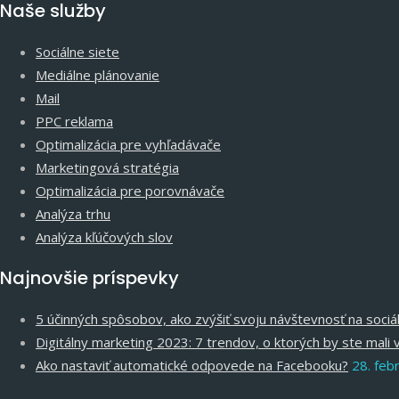
Naše služby
Sociálne siete
Mediálne plánovanie
Mail
PPC reklama
Optimalizácia pre vyhľadávače
Marketingová stratégia
Optimalizácia pre porovnávače
Analýza trhu
Analýza kľúčových slov
Najnovšie príspevky
5 účinných spôsobov, ako zvýšiť svoju návštevnosť na soci
Digitálny marketing 2023: 7 trendov, o ktorých by ste mali 
Ako nastaviť automatické odpovede na Facebooku?
28. feb