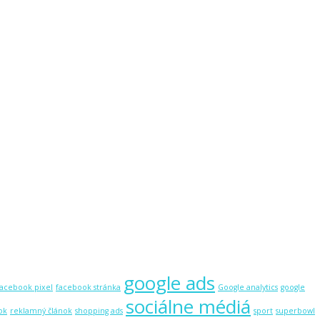
google ads
facebook pixel
facebook stránka
Google analytics
google
sociálne médiá
ok
reklamný článok
shopping ads
sport
superbowl