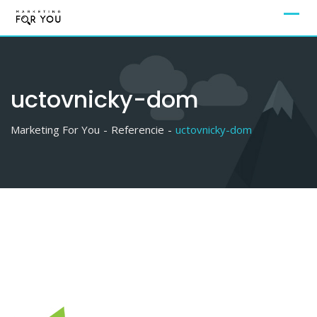
uctovnicky-dom
Marketing For You
-
Referencie
-
uctovnicky-dom